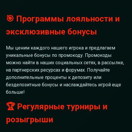
🎯 Программы лояльности и
эксклюзивные бонусы
Мы ценим каждого нашего игрока и предлагаем
уникальные бонусы по промокоду. Промокоды
можно найти в наших социальных сетях, в рассылке,
на партнерских ресурсах и форумах. Получайте
дополнительные проценты к депозиту или
бездепозитные бонусы и наслаждайтесь игрой еще
больше!
🏆 Регулярные турниры и
розыгрыши