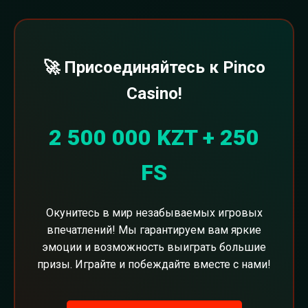
🚀 Присоединяйтесь к Pinco
Casino!
2 500 000 KZT + 250
FS
Окунитесь в мир незабываемых игровых
впечатлений! Мы гарантируем вам яркие
эмоции и возможность выиграть большие
призы. Играйте и побеждайте вместе с нами!