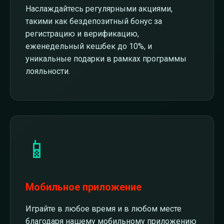
Наслаждайтесь регулярными акциями,
такими как бездепозитный бонус за
регистрацию и верификацию,
еженедельный кешбек до 10%, и
уникальные подарки в рамках программы
лояльности.
📱
Мобильное приложение
Играйте в любое время и в любом месте
благодаря нашему мобильному приложению